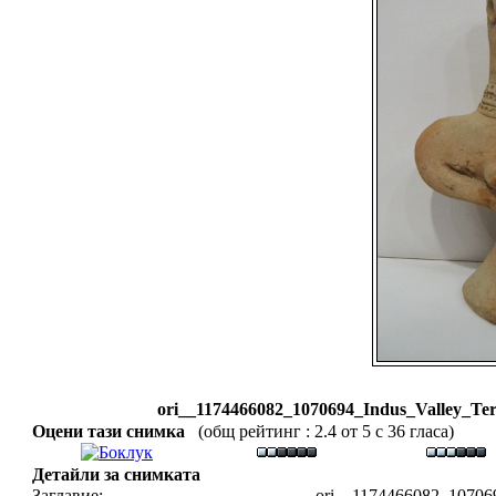
ori__1174466082_1070694_Indus_Valley_Terr
Оцени тази снимка
(общ рейтинг : 2.4 от 5 с 36 гласа)
Детайли за снимката
Заглавие:
ori__1174466082_1070694