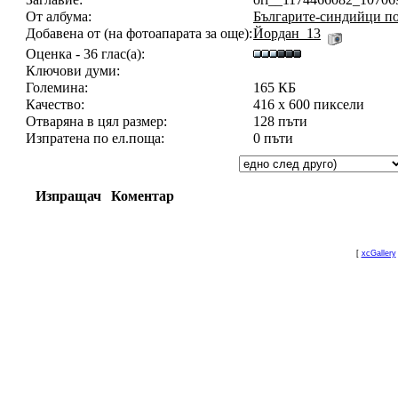
От албума:
Българите-синдийци по
Добавена от (на фотоапарата за още):
Йордан_13
Оценка - 36 глас(а):
Ключови думи:
Големина:
165 КБ
Качество:
416 x 600 пиксели
Отваряна в цял размер:
128 пъти
Изпратена по ел.поща:
0 пъти
Изпращач
Коментар
[
xcGallery