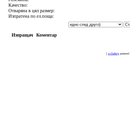
Качество:
Отваряна в цял размер:
Изпратена по ел.поща:
Изпращач
Коментар
[
xcGallery
powerd