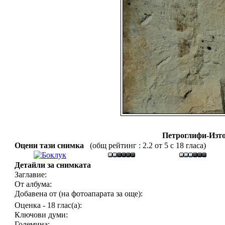
Петроглифи-Изто
Оцени тази снимка
(общ рейтинг : 2.2 от 5 с 18 гласа)
Детайли за снимката
Заглавие:
От албума:
Добавена от (на фотоапарата за още):
Оценка - 18 глас(а):
Ключови думи:
Големина: