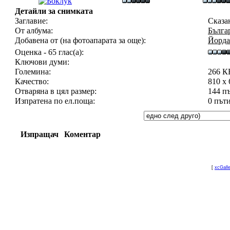
Детайли за снимката
Заглавие:
Сказа
От албума:
Бълга
Добавена от (на фотоапарата за още):
Йорда
Оценка - 65 глас(а):
Ключови думи:
Големина:
266 К
Качество:
810 x
Отваряна в цял размер:
144 п
Изпратена по ел.поща:
0 път
Изпращач
Коментар
[
xcGall