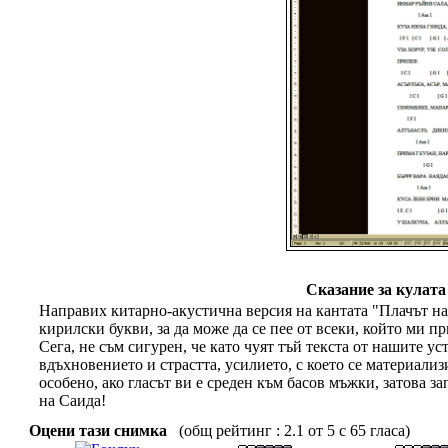
Сказание за кулата
Направих китарно-акустична версия на кантата "Плачът на
кирилски букви, за да може да се пее от всеки, който ми п
Сега, не съм сигурен, че като чуят тъй текста от нашите ус
вдъхновението и страстта, усилието, с което се материализ
особено, ако гласът ви е среден към басов мъжки, затова за
на Саида!
Оцени тази снимка
(общ рейтинг : 2.1 от 5 с 65 гласа)