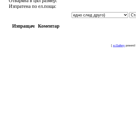
Отваряна в цял размер:
Изпратена по ел.поща:
Изпращач
Коментар
[
xcGallery
powerd