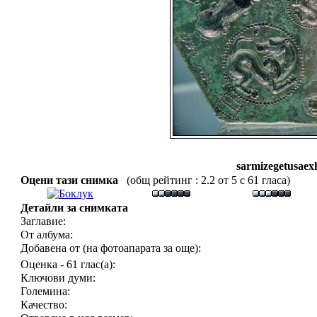
sarmizegetusae
Оцени тази снимка
(общ рейтинг : 2.2 от 5 с 61 гласа)
Детайли за снимката
Заглавие:
От албума:
Добавена от (на фотоапарата за още):
Оценка - 61 глас(а):
Ключови думи:
Големина:
Качество: