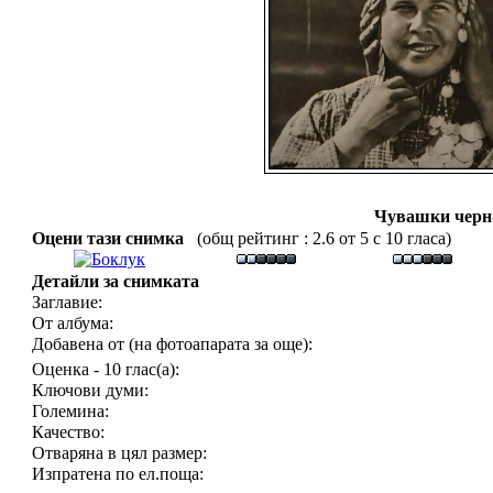
Чувашки черн-
Оцени тази снимка
(общ рейтинг : 2.6 от 5 с 10 гласа)
Детайли за снимката
Заглавие:
От албума:
Добавена от (на фотоапарата за още):
Оценка - 10 глас(а):
Ключови думи:
Големина:
Качество:
Отваряна в цял размер:
Изпратена по ел.поща: