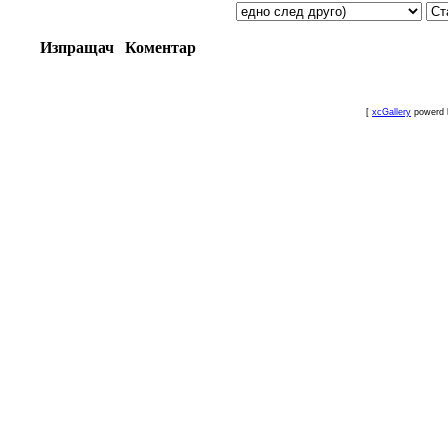
Изпращач
Коментар
[
xcGallery
powerd