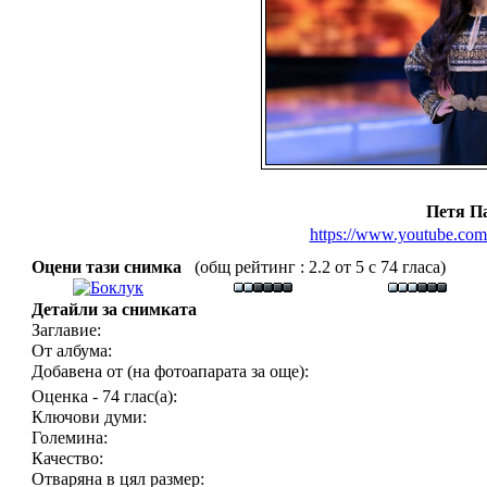
Петя П
https://www.youtube.c
Оцени тази снимка
(общ рейтинг : 2.2 от 5 с 74 гласа)
Детайли за снимката
Заглавие:
От албума:
Добавена от (на фотоапарата за още):
Оценка - 74 глас(а):
Ключови думи:
Големина:
Качество:
Отваряна в цял размер: