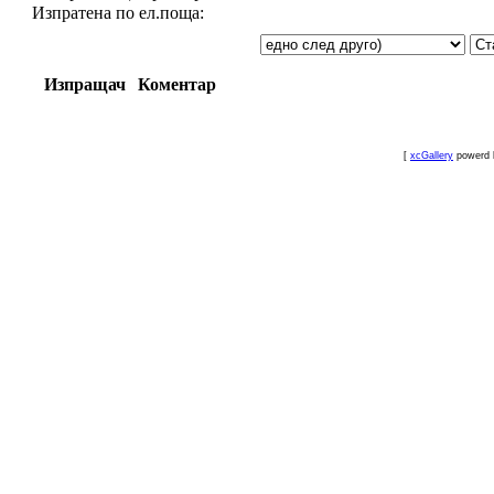
Изпратена по ел.поща:
Изпращач
Коментар
[
xcGallery
powerd