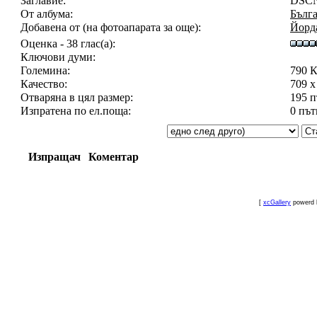
Заглавие:
DSCN
От албума:
Бълга
Добавена от (на фотоапарата за още):
Йорд
Оценка - 38 глас(а):
Ключови думи:
Големина:
790 
Качество:
709 x
Отваряна в цял размер:
195 
Изпратена по ел.поща:
0 път
Изпращач
Коментар
[
xcGallery
powerd