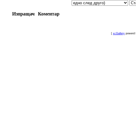
Изпращач
Коментар
[
xcGallery
powerd