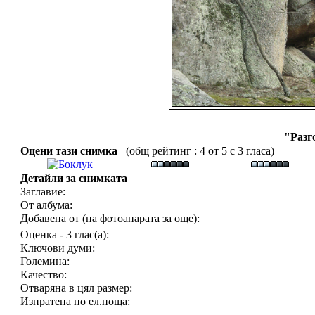
"Разг
Оцени тази снимка
(общ рейтинг : 4 от 5 с 3 гласа)
Детайли за снимката
Заглавие:
От албума:
Добавена от (на фотоапарата за още):
Оценка - 3 глас(а):
Ключови думи:
Големина:
Качество:
Отваряна в цял размер:
Изпратена по ел.поща: