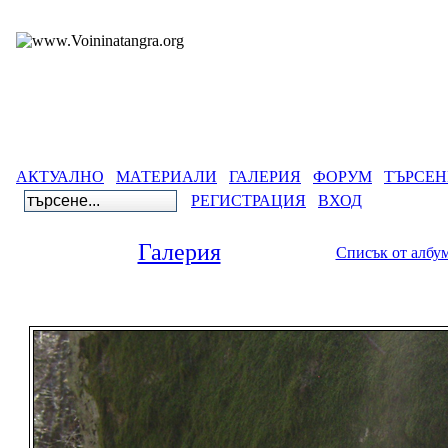
АКТУАЛНО
МАТЕРИАЛИ
ГАЛЕРИЯ
ФОРУМ
ТЪРСЕН
РЕГИСТРАЦИЯ
ВХОД
Галерия
Списък от албу