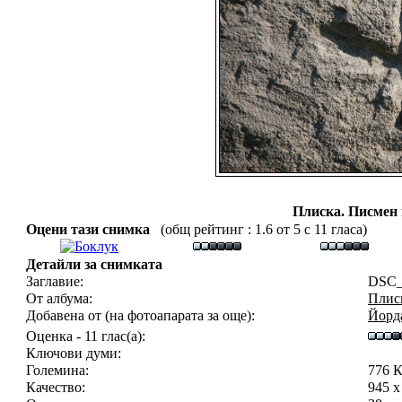
Плиска. Писмен 
Оцени тази снимка
(общ рейтинг : 1.6 от 5 с 11 гласа)
Детайли за снимката
Заглавие:
DSC_
От албума:
Плиск
Добавена от (на фотоапарата за още):
Йорд
Оценка - 11 глас(а):
Ключови думи:
Големина:
776 
Качество:
945 x