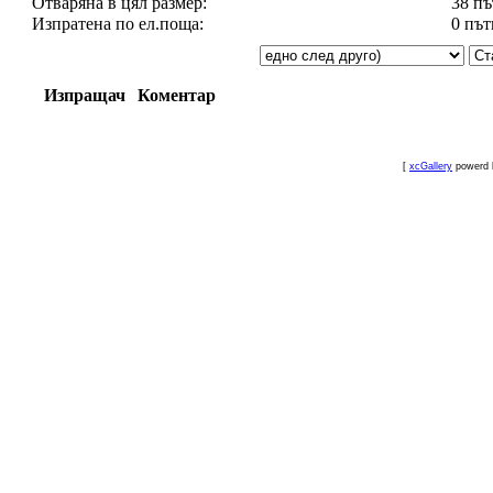
Отваряна в цял размер:
38 пъ
Изпратена по ел.поща:
0 път
Изпращач
Коментар
[
xcGallery
powerd