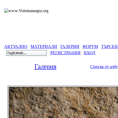
АКТУАЛНО
МАТЕРИАЛИ
ГАЛЕРИЯ
ФОРУМ
ТЪРСЕН
РЕГИСТРАЦИЯ
ВХОД
Галерия
Списък от алб