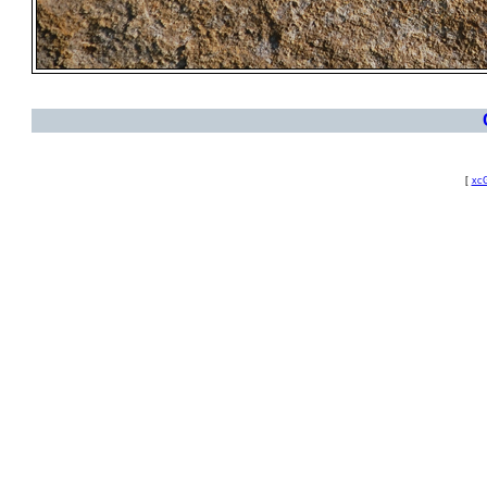
[
xcG