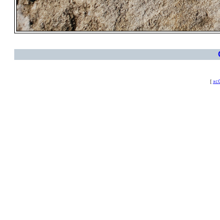
[
xcG