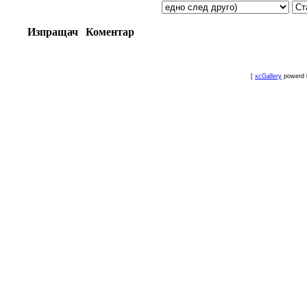
Изпращач
Коментар
[
xcGallery
powerd