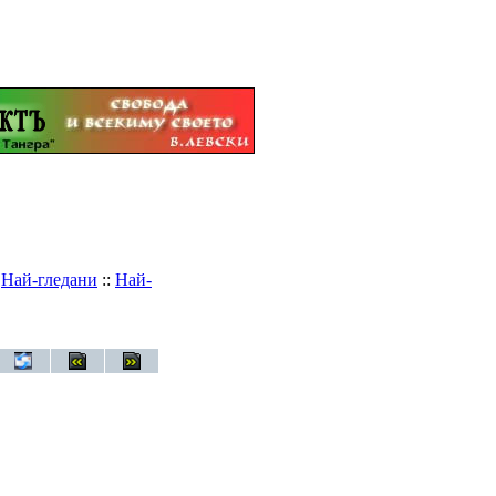
:
Най-гледани
::
Най-