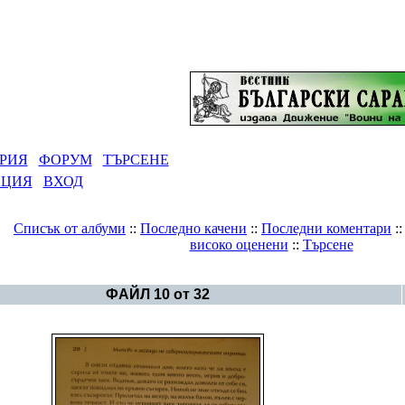
РИЯ
ФОРУМ
ТЪРСЕНЕ
АЦИЯ
ВХОД
Списък от албуми
::
Последно качени
::
Последни коментари
:
високо оценени
::
Търсене
Галерия
>
Година 6791 - Кук Куян Дванш
ФАЙЛ 10 от 32