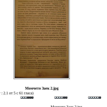
Момчето Заек 2.jpg
 2.1 от 5 с 61 гласа)
Момчето Заек 2.jpg