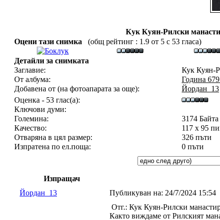
Кук Куян-Рилски манасти
Оцени тази снимка
(общ рейтинг : 1.9 от 5 с 53 гласа)
Детайли за снимката
Заглавие:
Кук Куян-Р
От албума:
Година 679
Добавена от (на фотоапарата за още):
Йордан_13
Оценка - 53 глас(а):
Ключови думи:
Големина:
3174 Байта
Качество:
117 x 95 п
Отваряна в цял размер:
326 пъти
Изпратена по ел.поща:
0 пъти
Изпращач
Йордан_13
Публикуван на:
24/7/2024 15:54
Отг.: Кук Куян-Рилски манастир
Както виждаме от Рилският ман