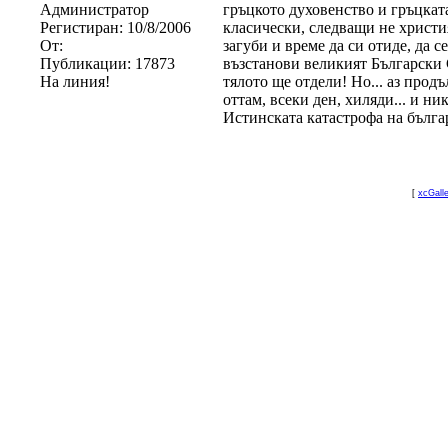
Администратор
гръцкото духовенство и гръцкат
Регистиран:
10/8/2006
класически, следващи не христи
От:
загуби и време да си отиде, да 
Публикации:
17873
възстанови великият Български С
На линия!
тялото ще отдели! Но... аз прод
оттам, всеки ден, хиляди... и ни
Истинската катастрофа на българ
[
xcGall