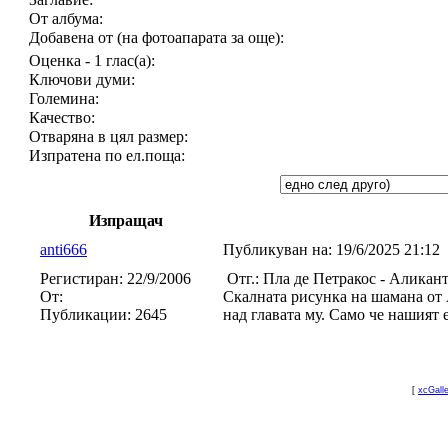
От албума:
Добавена от (на фотоапарата за още):
Оценка - 1 глас(а):
Ключови думи:
Големина:
Качество:
Отваряна в цял размер:
Изпратена по ел.поща:
Изпращач
anti666
Публикуван на:
19/6/2025 21:12
Регистиран:
22/9/2006
Отг.: Пла де Петракос - Аликан
От:
Скалната рисунка на шамана от 
Публикации:
2645
над главата му. Само че нашият 
[
xcGall