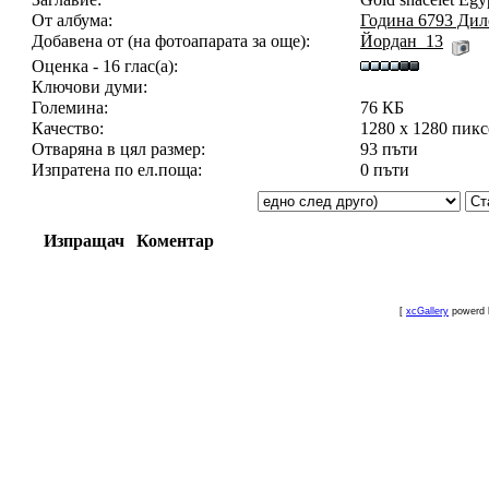
От албума:
Година 6793 Ди
Добавена от (на фотоапарата за още):
Йордан_13
Оценка - 16 глас(а):
Ключови думи:
Големина:
76 КБ
Качество:
1280 x 1280 пик
Отваряна в цял размер:
93 пъти
Изпратена по ел.поща:
0 пъти
Изпращач
Коментар
[
xcGallery
powerd