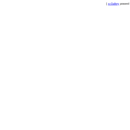
[
xcGallery
powerd