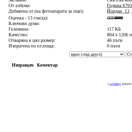
От албума:
Година 679
Добавена от (на фотоапарата за още):
Йордан_13
Оценка - 13 глас(а):
Ключови думи:
Големина:
117 КБ
Качество:
804 x 1206 
Отваряна в цял размер:
46 пъти
Изпратена по ел.поща:
0 пъти
Изпращач
Коментар
[
xcGallery
powerd