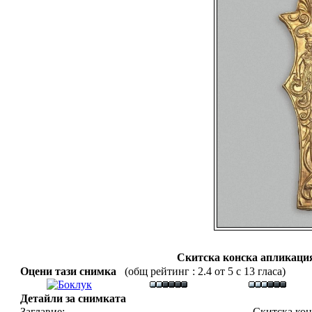
Скитска конска апликация
Оцени тази снимка
(общ рейтинг : 2.4 от 5 с 13 гласа)
Детайли за снимката
Заглавие:
Скитска кон