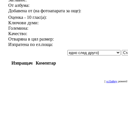
От албума:
Добавена от (на фотоапарата за още):
Оценка - 10 глас(а):
Ключови думи:
Големина:
Качество:
Отваряна в цял размер:
Изпратена по ел.поща:
Изпращач
Коментар
[
xcGallery
powerd