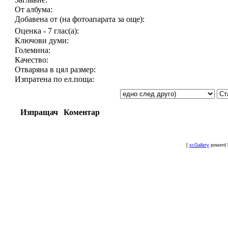
От албума:
Добавена от (на фотоапарата за още):
Оценка - 7 глас(а):
Ключови думи:
Големина:
Качество:
Отваряна в цял размер:
Изпратена по ел.поща:
Изпращач
Коментар
[
xcGallery
powerd