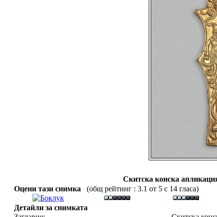
Скитска конска апликация
Оцени тази снимка
(общ рейтинг : 3.1 от 5 с 14 гласа)
Детайли за снимката
Заглавие:
Скитска конс