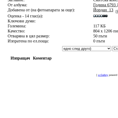
От албума:
Година 6793
Добавена от (на фотоапарата за още):
Йордан_13
Оценка - 14 глас(а):
Ключови думи:
Големина:
117 КБ
Качество:
804 x 1206 п
Отваряна в цял размер:
50 пъти
Изпратена по ел.поща:
0 пъти
Изпращач
Коментар
[
xcGallery
powerd