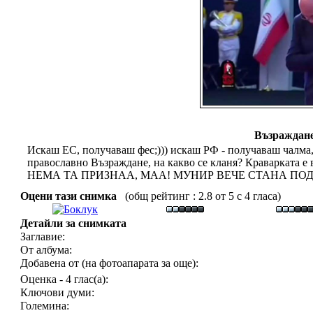
Възраждане
Искаш ЕС, получаваш фес;))) искаш РФ - получаваш чалма, 
православно Възраждане, на какво се кланя? Краварка
НЕМА ТА ПРИЗНАА, МАА! МУНИР ВЕЧЕ СТАНА ПОД
Оцени тази снимка
(общ рейтинг : 2.8 от 5 с 4 гласа)
Детайли за снимката
Заглавие:
От албума:
Добавена от (на фотоапарата за още):
Оценка - 4 глас(а):
Ключови думи:
Големина: