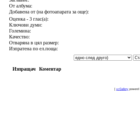
От албума:
Добавена от (на фотоапарата за още):
Оценка - 3 глас(а):
Ключови думи:
Големина:
Качество:
Отваряна в цял размер:
Изпратена по ел.поща:
Изпращач
Коментар
[
xcGallery
powerd