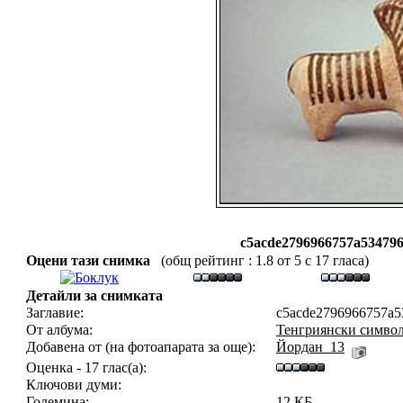
c5acde2796966757a534796
Оцени тази снимка
(общ рейтинг : 1.8 от 5 с 17 гласа)
Детайли за снимката
Заглавие:
c5acde2796966757a53
От албума:
Тенгриянски символ
Добавена от (на фотоапарата за още):
Йордан_13
Оценка - 17 глас(а):
Ключови думи:
Големина:
12 КБ