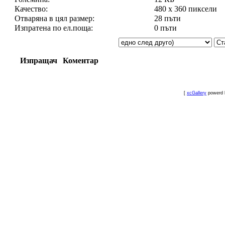
Качество:
480 x 360 пиксели
Отваряна в цял размер:
28 пъти
Изпратена по ел.поща:
0 пъти
Изпращач
Коментар
[
xcGallery
powerd