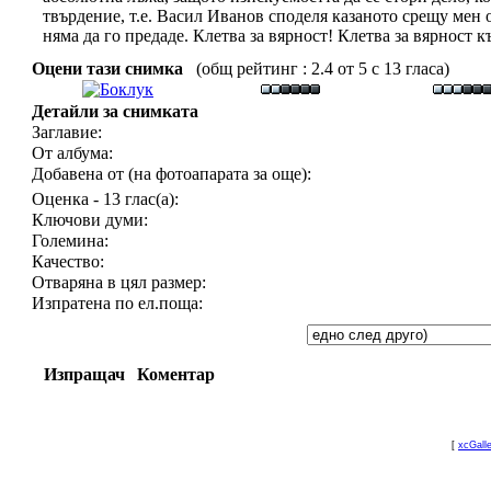
твърдение, т.е. Васил Иванов споделя казаното срещу мен 
няма да го предаде. Клетва за вярност! Клетва за вярност к
Оцени тази снимка
(общ рейтинг : 2.4 от 5 с 13 гласа)
Детайли за снимката
Заглавие:
От албума:
Добавена от (на фотоапарата за още):
Оценка - 13 глас(а):
Ключови думи:
Големина:
Качество:
Отваряна в цял размер:
Изпратена по ел.поща:
Изпращач
Коментар
[
xcGall