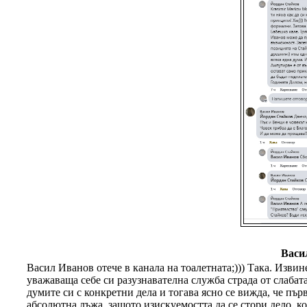
Васи
Васил Иванов отече в канала на тоалетната;))) Така. Извин
уважаваща себе си разузнавателна служба страда от слабата
думите си с конкретни дела и тогава ясно се вижда, че пъ
абсолютна лъжа, защото изискуемостта да се стори дело, к