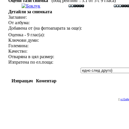
Оцени тази снимка
(общ рейтинг : 3.1 от 5 с 9 гласа)
Детайли за снимката
Заглавие:
От албума:
Добавена от (на фотоапарата за още):
Оценка - 9 глас(а):
Ключови думи:
Големина:
Качество:
Отваряна в цял размер:
Изпратена по ел.поща:
Изпращач
Коментар
[
xcGall