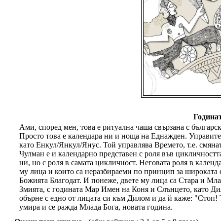
Година
Ами, според мен, това е ритуална чаша свързана с българс
Просто това е календара ни и ноща на Еднажден. Управите
като Енкул/Янкул/Янус. Той управлява Времето, т.е. смянат
Чулман е и календарно представен с роля във цикличността
ни, но с роля в самата цикличност. Неговата роля в календ
му лица и които са неразбираеми по принцип за широката о
Божията Благодат. И понеже, двете му лица са Стара и Мла
Змията, с годината Мар Имен на Коня и Слънцето, като Ди
обърне с едно от лицата си към Дилом и да й каже: "Стоп! 
умира и се ражда Млада Бога, новата година.