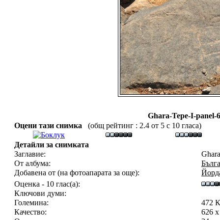
Ghara-Tepe-I-panel-
Оцени тази снимка
(общ рейтинг : 2.4 от 5 с 10 гласа)
Детайли за снимката
Заглавие:
Ghara
От албума:
Бълга
Добавена от (на фотоапарата за още):
Йорд
Оценка - 10 глас(а):
Ключови думи:
Големина:
472 
Качество:
626 x