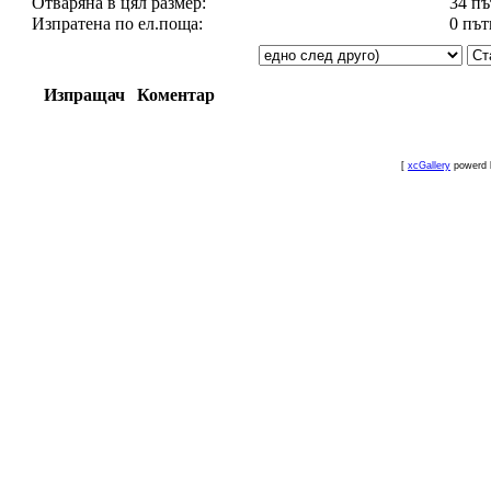
Отваряна в цял размер:
34 пъ
Изпратена по ел.поща:
0 път
Изпращач
Коментар
[
xcGallery
powerd