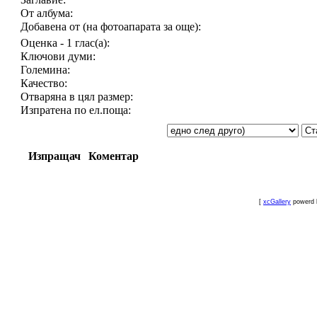
От албума:
Добавена от (на фотоапарата за още):
Оценка - 1 глас(а):
Ключови думи:
Големина:
Качество:
Отваряна в цял размер:
Изпратена по ел.поща:
Изпращач
Коментар
[
xcGallery
powerd