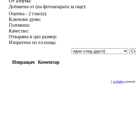
От албума:
Добавена от (на фотоапарата за още):
Оценка - 2 глас(а):
Ключови думи:
Големина:
Качество:
Отваряна в цял размер:
Изпратена по ел.поща:
Изпращач
Коментар
[
xcGallery
powerd