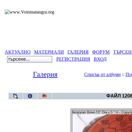
АКТУАЛНО
МАТЕРИАЛИ
ГАЛЕРИЯ
ФОРУМ
ТЪРСЕН
РЕГИСТРАЦИЯ
ВХОД
Галерия
Списък от албуми
::
По
Галерия
>
Тенгриянски символи и космого
ФАЙЛ 1208