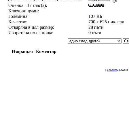
Оценка - 17 глас(а):
Ключови думи:
Големина:
107 КБ
Качество:
700 x 625 пиксели
Отваряна в цял размер:
28 пъти
Изпратена по ел.поща:
0 пъти
Изпращач
Коментар
[
xcGallery
powerd