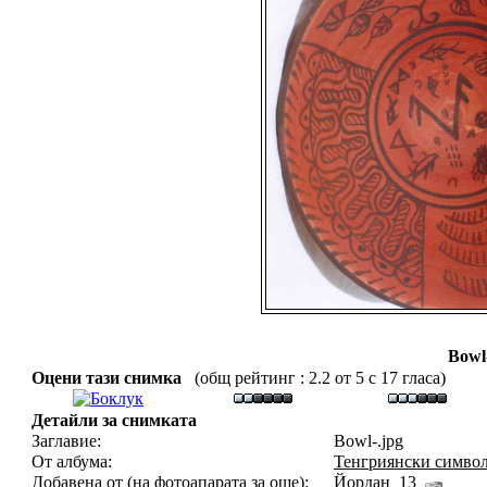
Bowl
Оцени тази снимка
(общ рейтинг : 2.2 от 5 с 17 гласа)
Детайли за снимката
Заглавие:
Bowl-.jpg
От албума:
Тенгриянски символ
Добавена от (на фотоапарата за още):
Йордан_13