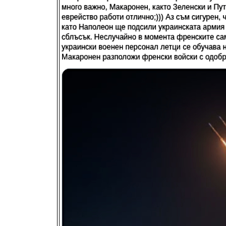
Спри с
[
xcGallery
powerd