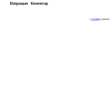
Изпращач
Коментар
[
xcGallery
powerd