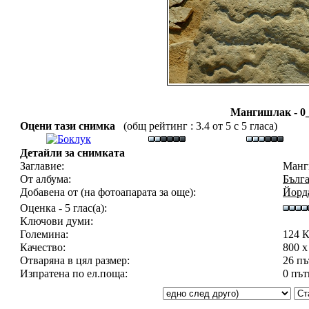
Мангишлак - 0_
Оцени тази снимка
(общ рейтинг : 3.4 от 5 с 5 гласа)
Детайли за снимката
Заглавие:
Манги
От албума:
Бълга
Добавена от (на фотоапарата за още):
Йорд
Оценка - 5 глас(а):
Ключови думи:
Големина:
124 
Качество:
800 x
Отваряна в цял размер:
26 пъ
Изпратена по ел.поща:
0 път