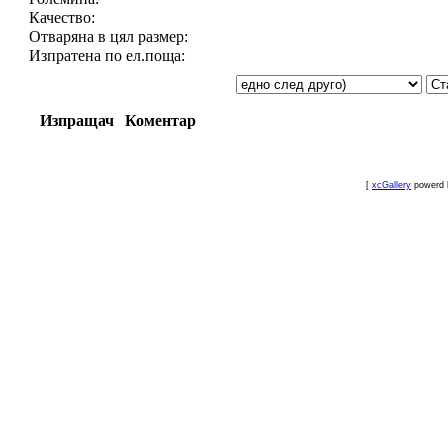
Качество:
Отваряна в цял размер:
Изпратена по ел.поща:
Изпращач
Коментар
[
xcGallery
powerd