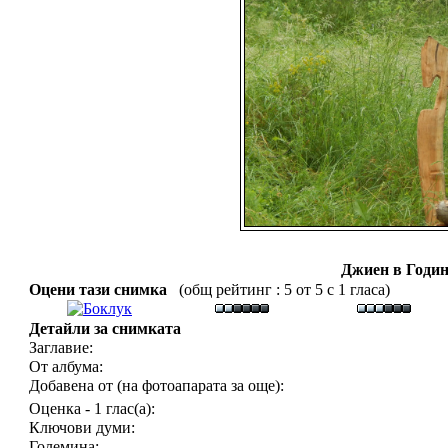
Джиен в Годин
Оцени тази снимка
(общ рейтинг : 5 от 5 с 1 гласа)
Детайли за снимката
Заглавие:
От албума:
Добавена от (на фотоапарата за още):
Оценка - 1 глас(а):
Ключови думи:
Големина: