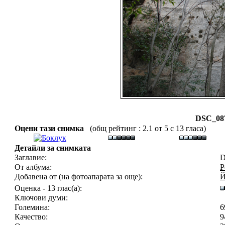
DSC_087
Оцени тази снимка
(общ рейтинг : 2.1 от 5 с 13 гласа)
Детайли за снимката
Заглавие:
D
От албума:
Р
Добавена от (на фотоапарата за още):
Й
Оценка - 13 глас(а):
Ключови думи:
Големина:
6
Качество:
9