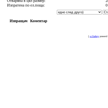
Отваряна в цял размер:
2
Изпратена по ел.поща:
0
Изпращач
Коментар
[
xcGallery
powerd