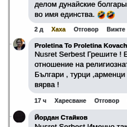
Спри с
[
xcGallery
powerd