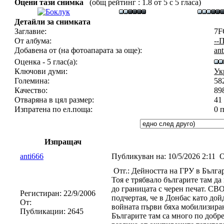
Оцени тази снимка
(общ рейтинг : 1.8 от 5 с 5 гласа)
Детайли за снимката
Заглавие:
7F
От албума:
--
Добавена от (на фотоапарата за още):
an
Оценка - 5 глас(а):
Ключови думи:
Ук
Големина:
58
Качество:
89
Отваряна в цял размер:
41
Изпратена по ел.поща:
0 
Изпращач
anti666
Публикуван на:
10/5/2026 2:11
О
Отг.: Дейността на ГРУ в Бълга
Тоя е трябвало българите там д
до границата с черен печат. СВ
Регистиран:
22/9/2006
подчертая, че в Донбас като дой
От:
войната първи бяха мобилизирани
Публикации:
2645
Българите там са много по добре