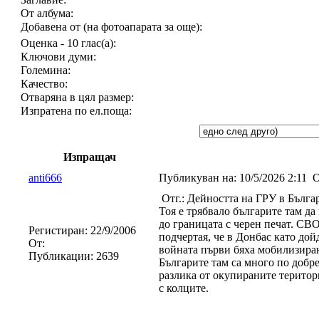
От албума:
Добавена от (на фотоапарата за още):
Оценка - 10 глас(а):
Ключови думи:
Големина:
Качество:
Отваряна в цял размер:
Изпратена по ел.поща:
Изпращач
anti666
Публикуван на:
10/5/2026 2:11
О
Отг.: Дейността на ГРУ в Бълга
Тоя е трябвало българите там д
до границата с черен печат. СВ
Регистиран:
22/9/2006
подчертая, че в Донбас като дой
От:
войната първи бяха мобилизирани
Публикации:
2639
Българите там са много по добре
разлика от окупираните територ
с колците.