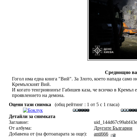
Среднощно вар
Гогол има една книга "Вий". За Злото, което напада само н
Кремълският Вий.
И когато тенгриянинът Габишев каза, че всичко в Кремъл е
проявлението на демона.
Оцени тази снимка
(общ рейтинг : 1 от 5 с 1 гласа)
Детайли за снимката
Заглавие:
uid_144d67c99abf43e
От албума:
Другите Българии
Добавена от (на фотоапарата за още):
anti666