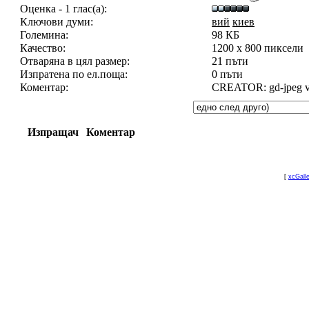
Оценка - 1 глас(а):
Ключови думи:
вий
киев
Големина:
98 КБ
Качество:
1200 x 800 пиксели
Отваряна в цял размер:
21 пъти
Изпратена по ел.поща:
0 пъти
Коментар:
CREATOR: gd-jpeg v1.
Изпращач
Коментар
[
xcGall