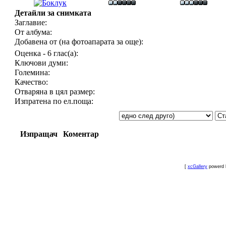
Детайли за снимката
Заглавие:
От албума:
Добавена от (на фотоапарата за още):
Оценка - 6 глас(а):
Ключови думи:
Големина:
Качество:
Отваряна в цял размер:
Изпратена по ел.поща:
Изпращач
Коментар
[
xcGallery
powerd