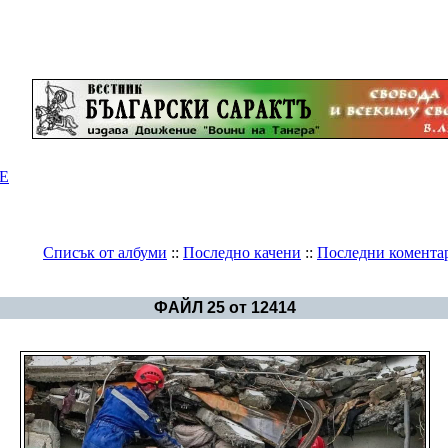
Е
Списък от албуми
::
Последно качени
::
Последни комента
Галерия
>
Другите Българии
ФАЙЛ 25 от 12414