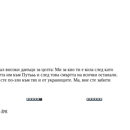
 високи данъци за целта: Ми за кво ти е кола след като
тта им към Путььь и след това смъртта на всички останали.
те по-зли към тях и от украинците. Ма, вие сте забити
.jpg