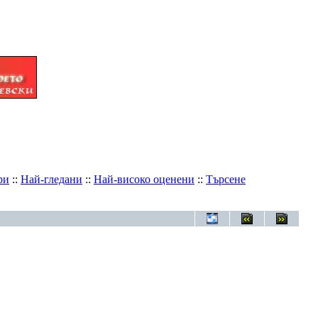
ри
::
Най-гледани
::
Най-високо оценени
::
Търсене