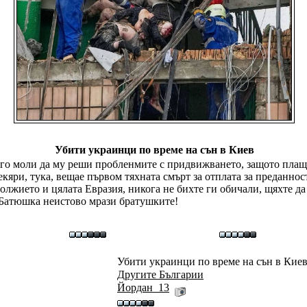
Убити украинци по време на сън в Киев
 го моли да му реши пробленмите с придвижването, защото плащал
кяри, тука, вещае първом тяхната смърт за отплата за преданнос
лжието и цялата Евразия, никога не бихте ги обичали, щяхте да с
че Батюшка неистово мрази братушките!
Убити украинци по време на сън в Киев
Другите Българии
Йордан_13