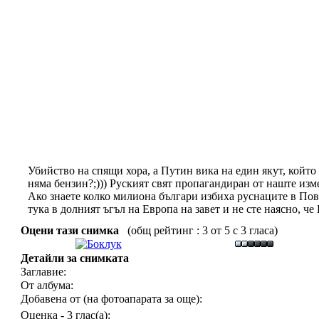
Убийство на спящи хора, а Путин вика на един якут, който
няма бензин?;))) Руският свят пропагандиран от наште изме
Ако знаете колко милиона българи избиха руснаците в Пово
тука в долният ъгъл на Европа на завет и не сте наясно, 
Оцени тази снимка
(общ рейтинг : 3 от 5 с 3 гласа)
Детайли за снимката
Заглавие:
От албума:
Добавена от (на фотоапарата за още):
Оценка - 3 глас(а):