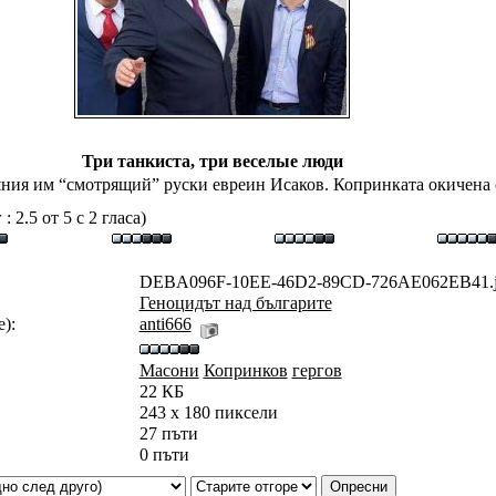
Три танкиста, три веселые люди
ния им “смотрящий” руски евреин Исаков. Копринката окичена 
 2.5 от 5 с 2 гласа)
DEBA096F-10EE-46D2-89CD-726AE062EB41.j
Геноцидът над българите
):
anti666
Масони
Копринков
гергов
22 КБ
243 x 180 пиксели
27 пъти
0 пъти