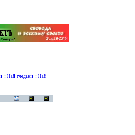
и
::
Най-гледани
::
Най-