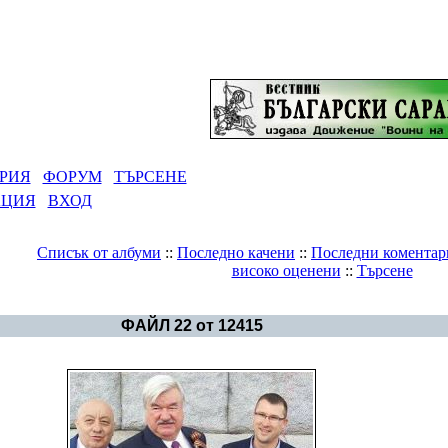
РИЯ
ФОРУМ
ТЪРСЕНЕ
АЦИЯ
ВХОД
Списък от албуми
::
Последно качени
::
Последни коментар
високо оценени
::
Търсене
Галерия
>
Геноцидът над българите
ФАЙЛ 22 от 12415