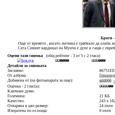
Братя -
Още от времето , когато льтчика е трябвало да олаби 
Сега Сивият кардинал на Мунчо е дупе и гащи с еврей
Оцени тази снимка
(общ рейтинг : 3 от 5 с 2 гласа)
Детайли за снимката
Заглавие:
86751EE
От албума:
Геноцидъ
Добавена от (на фотоапарата за още):
anti666
Оценка - 2 глас(а):
Ключови думи:
Големина:
21 КБ
Качество:
243 x 18
Отваряна в цял размер:
24 пъти
Изпратена по ел.поща:
0 пъти