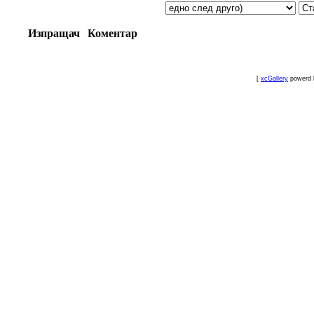
Изпращач
Коментар
[
xcGallery
powerd