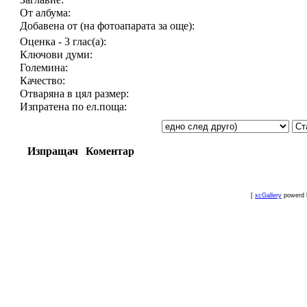
От албума:
Добавена от (на фотоапарата за още):
Оценка - 3 глас(а):
Ключови думи:
Големина:
Качество:
Отваряна в цял размер:
Изпратена по ел.поща:
Изпращач
Коментар
[
xcGallery
powerd