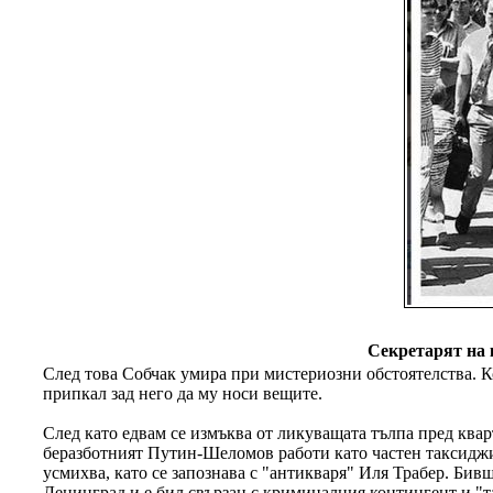
Секретарят на 
След това Собчак умира при мистериозни обстоятелства. К
припкал зад него да му носи вещите.
След като едвам се измъква от ликуващата тълпа пред квар
беразботният Путин-Шеломов работи като частен таксиджия
усмихва, като се запознава с "антикваря" Иля Трабер. Би
Ленинград и е бил свързан с криминалния контингент и "т