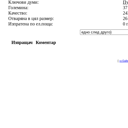
Ключови думи:
Пу
Големина:
37
Качество:
24
Отваряна в цял размер:
26
Изпратена по ел.поща:
0 
Изпращач
Коментар
[
xcGall