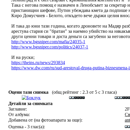
Така с негова помощ е назначен в Ленобсъвет за секретар н
пристанищни шефове, Путин убеждава кмета да подпише на
Киро Домусчиев - Белото, откъдето вече държи целия внос/
И така до юни тази година, когато дроновете на Мадяр ра
арестува стария си "братан" за наемно убийство на някакъв
други ценни товари и доста деньги са загубени за неговот
http://www.bgsniper.com/mafia/24035-1
http://www.bgsniper.com/politics/24037-1
И на руски;
https://theins.ru/news/293834
https://www.dw.com/ru/sud-arestoval-druga-putina-biznesmena-i
Оцени тази снимка
(общ рейтинг : 2.3 от 5 с 3 гласа)
Детайли за снимката
Заглавие:
2F
От албума:
Св
Добавена от (на фотоапарата за още):
an
Оценка - 3 глас(а):