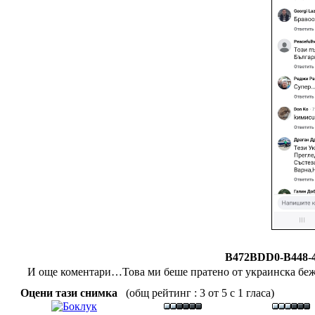
B472BDD0-B448-
И още коментари…Това ми беше пратено от украинска бежанк
Оцени тази снимка
(общ рейтинг : 3 от 5 с 1 гласа)