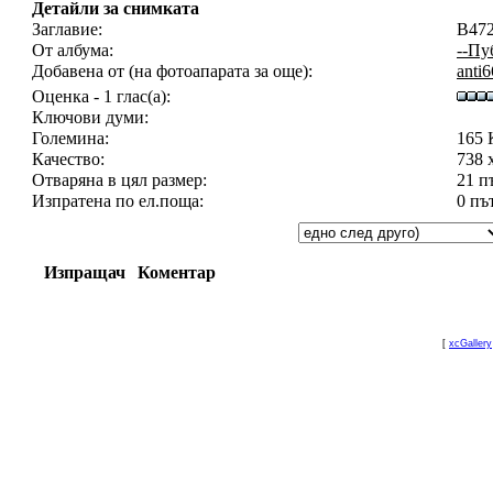
Детайли за снимката
Заглавие:
B47
От албума:
--Пу
Добавена от (на фотоапарата за още):
anti
Оценка - 1 глас(а):
Ключови думи:
Големина:
165 
Качество:
738 
Отваряна в цял размер:
21 п
Изпратена по ел.поща:
0 пъ
Изпращач
Коментар
[
xcGallery