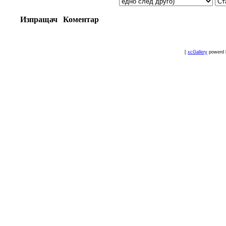
Изпращач
Коментар
[
xcGallery
powerd