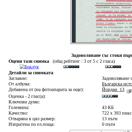
Задоволяване със стоки пър
Оцени тази снимка
(общ рейтинг : 3 от 5 с 2 гласа)
Детайли за снимката
Заглавие:
Задоволяване с
От албума:
Българска ист
Добавена от (на фотоапарата за още):
Йордан_13
Оценка - 2 глас(а):
Ключови думи:
Големина:
43 КБ
Качество:
722 x 393 пик
Отваряна в цял размер:
13 пъти
Изпратена по ел.поща:
0 пъти