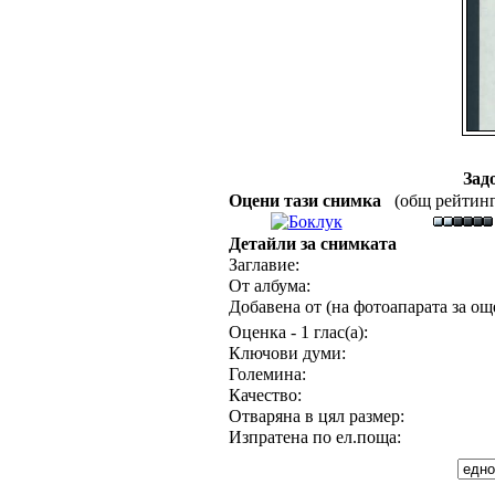
Зад
Оцени тази снимка
(общ рейтинг :
Детайли за снимката
Заглавие:
От албума:
Добавена от (на фотоапарата за още
Оценка - 1 глас(а):
Ключови думи:
Големина:
Качество:
Отваряна в цял размер:
Изпратена по ел.поща: