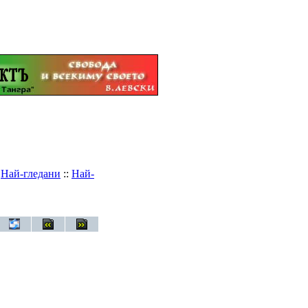
:
Най-гледани
::
Най-