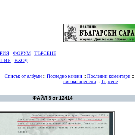
РИЯ
ФОРУМ
ТЪРСЕНЕ
АЦИЯ
ВХОД
Списък от албуми
::
Последно качени
::
Последни коментари
:
високо оценени
::
Търсене
Галерия
>
Българска история
ФАЙЛ 5 от 12414