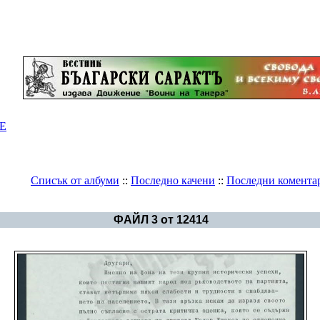
Е
Списък от албуми
::
Последно качени
::
Последни комента
Галерия
>
Българска история
ФАЙЛ 3 от 12414