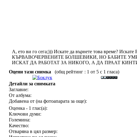
А, ето ви го сега;))) Искате да върнете това време? 
КЪРВАВОЧЕРВЕНИТЕ БОЛШЕВИКИ, НО БАБИТЕ УМР
ИСКАТ ДА РАБОТАТ ЗА НИКОГО, А ДА ПРААТ КИНТ
Оцени тази снимка
(общ рейтинг : 1 от 5 с 1 гласа)
Детайли за снимката
Заглавие:
От албума:
Добавена от (на фотоапарата за още):
Оценка - 1 глас(а):
Ключови думи:
Големина:
Качество:
Отваряна в цял размер: