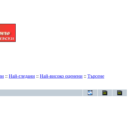
ри
::
Най-гледани
::
Най-високо оценени
::
Търсене