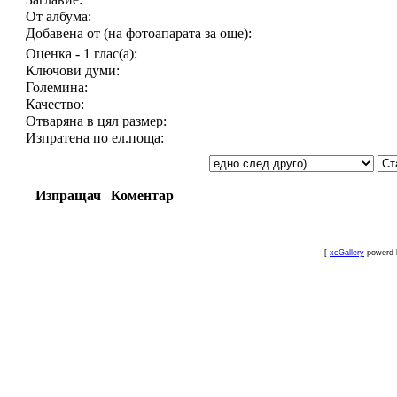
От албума:
Добавена от (на фотоапарата за още):
Оценка - 1 глас(а):
Ключови думи:
Големина:
Качество:
Отваряна в цял размер:
Изпратена по ел.поща:
Изпращач
Коментар
[
xcGallery
powerd